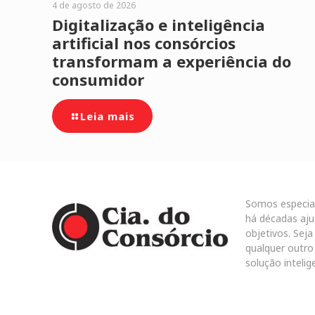
4 de agosto de 2026
Digitalização e inteligência
artificial nos consórcios
transformam a experiência do
consumidor
Leia mais
Somos especia
há décadas aju
objetivos. Sej
qualquer outro
solução intelig