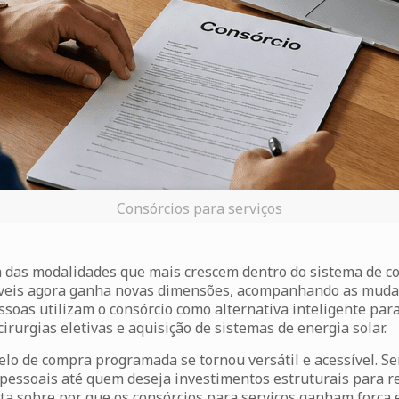
Consórcios para serviços
das modalidades que mais crescem dentro do sistema de con
móveis agora ganha novas dimensões, acompanhando as mud
essoas utilizam o consórcio como alternativa inteligente pa
cirurgias eletivas e aquisição de sistemas de energia solar.
o de compra programada se tornou versátil e acessível. Sem
essoais até quem deseja investimentos estruturais para re
leta sobre por que os consórcios para serviços ganham força