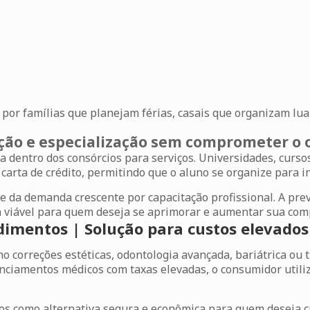
por famílias que planejam férias, casais que organizam lua
ção e especialização sem comprometer o
a dentro dos
consórcios para serviços
. Universidades, curs
carta de crédito, permitindo que o aluno se organize para i
 da demanda crescente por capacitação profissional. A previ
a viável para quem deseja se aprimorar e aumentar sua com
edimentos | Solução para custos elevados
mo correções estéticas, odontologia avançada, bariátrica 
inanciamentos médicos com taxas elevadas, o consumidor util
os
como alternativa segura e econômica para quem deseja c